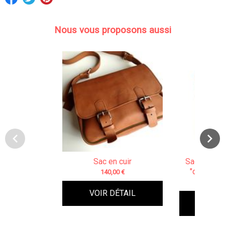
Nous vous proposons aussi
Sac en cuir
Sac romain 
"de Comac
140,00 €
14