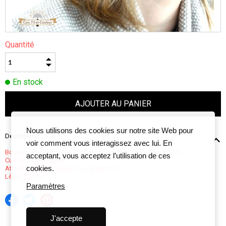
Quantité
En stock
Nous utilisons des cookies sur notre site Web pour
Description
voir comment vous interagissez avec lui. En
Boucles d'oreilles en cuir, dimension totale en hauteur 8,5cm.
acceptant, vous acceptez l’utilisation de ces
Cuir tannage végétal.
cookies.
Attache avec plaquage or ou argent fin.
Léger à porter.
Paramètres
J'accepte